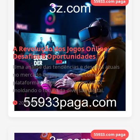
55933.com paga
A Revolução dos Jogos Online:
Desafios e Oportunidades
Uma análise das tendências e desafios atuais
no mercado de jogos online e como
plataformas como o 55933.com estão
moldando o futuro da diversão digital.
2026-05-12
55933.com paga