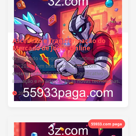
Ascensão e Transformação do
Mercado de Jogos Online
O mercado de jogos online continua a crescer
em 2025, com sites como 55933.com
desempenhando um papel significativo na
inovação e na adaptação às novas tecnologias.
2025-12-05
55933.com paga