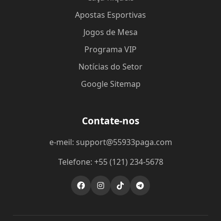
Apostas Esportivas
Jogos de Mesa
Programa VIP
Notícias do Setor
Google Sitemap
Contate-nos
e-meil: support@55933paga.com
Telefone: +55 (121) 234-5678