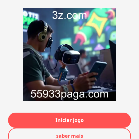
Iniciar jogo
saber mais