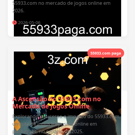
55933.com no mercado de jogos online em
2026.
2026-05-06
55933.com paga
A Ascensão do 55933.com no
Mercado de Jogos Online
Explorando o sucesso e impacto do 55933.com,
um site de jogos e apostas online em
português, no cenário de 2025.