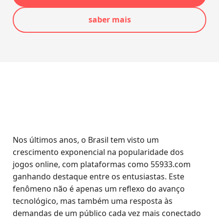
saber mais
Nos últimos anos, o Brasil tem visto um
crescimento exponencial na popularidade dos
jogos online, com plataformas como 55933.com
ganhando destaque entre os entusiastas. Este
fenômeno não é apenas um reflexo do avanço
tecnológico, mas também uma resposta às
demandas de um público cada vez mais conectado