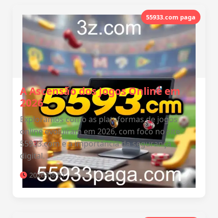
55933.com paga
A Ascensão dos Jogos Online em
2026
Exploramos como as plataformas de jogos
online evoluíram em 2026, com foco no site
55933.com e a importância da segurança
digital.
2026-08-01