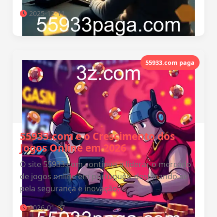
2025-12-11
55933.com paga
55933.com e o Crescimento dos
Jogos Online em 2026
O site 55933.com continua a liderar o mercado
de jogos online em português, destacando-se
pela segurança e inovação.
2026-01-07