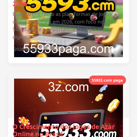
2026
Exploramos como as plataformas de jogos
online evoluíram em 2026, com foco no site
55933.com e a importância da segurança
digital.
2026-08-01
55933.com paga
O Crescimento dos Jogos de Azar
Online no Brasil