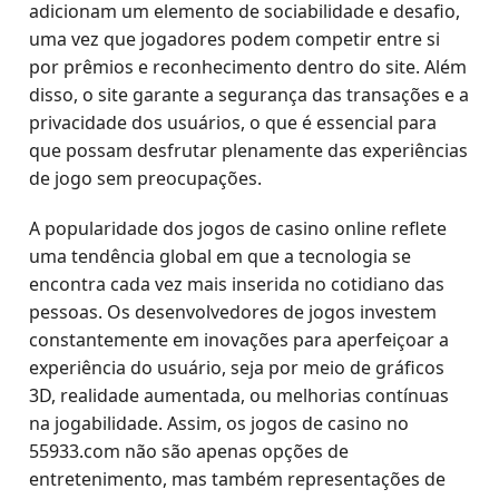
adicionam um elemento de sociabilidade e desafio,
uma vez que jogadores podem competir entre si
por prêmios e reconhecimento dentro do site. Além
disso, o site garante a segurança das transações e a
privacidade dos usuários, o que é essencial para
que possam desfrutar plenamente das experiências
de jogo sem preocupações.
A popularidade dos jogos de casino online reflete
uma tendência global em que a tecnologia se
encontra cada vez mais inserida no cotidiano das
pessoas. Os desenvolvedores de jogos investem
constantemente em inovações para aperfeiçoar a
experiência do usuário, seja por meio de gráficos
3D, realidade aumentada, ou melhorias contínuas
na jogabilidade. Assim, os jogos de casino no
55933.com não são apenas opções de
entretenimento, mas também representações de