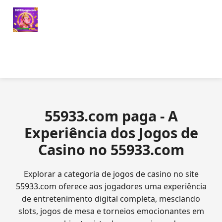
55933.com paga - A
Experiência dos Jogos de
Casino no 55933.com
Explorar a categoria de jogos de casino no site
55933.com oferece aos jogadores uma experiência
de entretenimento digital completa, mesclando
slots, jogos de mesa e torneios emocionantes em