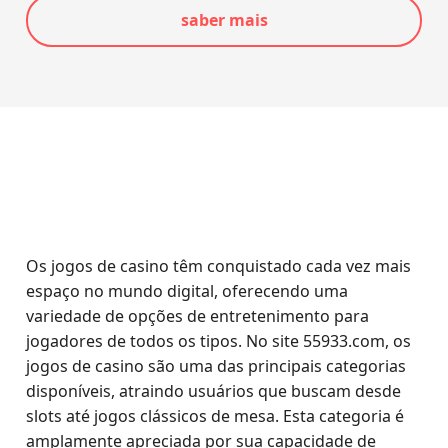
saber mais
Os jogos de casino têm conquistado cada vez mais
espaço no mundo digital, oferecendo uma
variedade de opções de entretenimento para
jogadores de todos os tipos. No site 55933.com, os
jogos de casino são uma das principais categorias
disponíveis, atraindo usuários que buscam desde
slots até jogos clássicos de mesa. Esta categoria é
amplamente apreciada por sua capacidade de