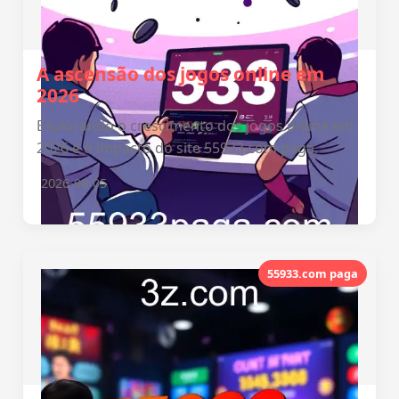
A ascensão dos jogos online em
2026
Explorando o crescimento dos jogos online em
2026 e o impacto do site 55933.com paga.
2026-08-05
55933.com paga