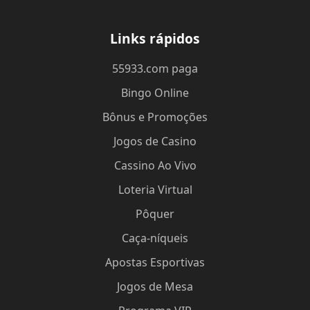
Links rápidos
55933.com paga
Bingo Online
Bônus e Promoções
Jogos de Casino
Cassino Ao Vivo
Loteria Virtual
Pôquer
Caça-níqueis
Apostas Esportivas
Jogos de Mesa