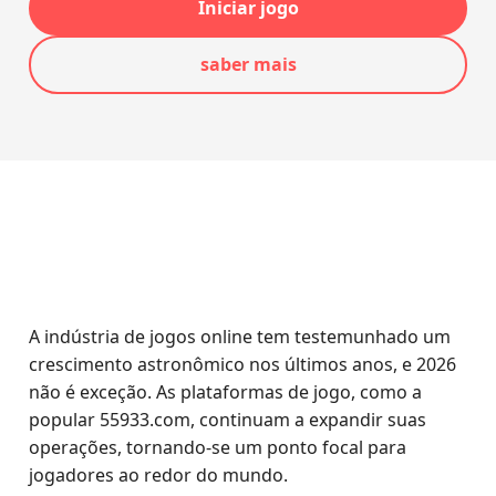
Iniciar jogo
saber mais
A indústria de jogos online tem testemunhado um
crescimento astronômico nos últimos anos, e 2026
não é exceção. As plataformas de jogo, como a
popular 55933.com, continuam a expandir suas
operações, tornando-se um ponto focal para
jogadores ao redor do mundo.