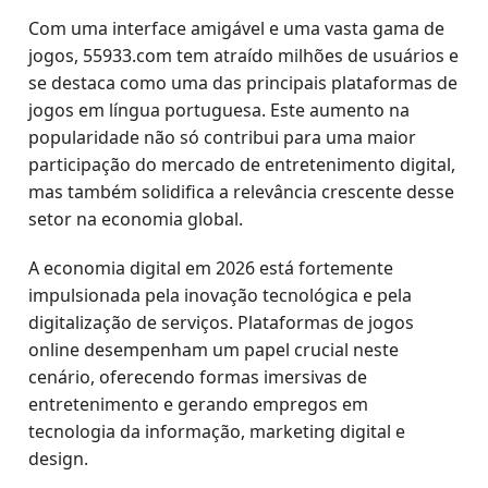
Com uma interface amigável e uma vasta gama de
jogos, 55933.com tem atraído milhões de usuários e
se destaca como uma das principais plataformas de
jogos em língua portuguesa. Este aumento na
popularidade não só contribui para uma maior
participação do mercado de entretenimento digital,
mas também solidifica a relevância crescente desse
setor na economia global.
A economia digital em 2026 está fortemente
impulsionada pela inovação tecnológica e pela
digitalização de serviços. Plataformas de jogos
online desempenham um papel crucial neste
cenário, oferecendo formas imersivas de
entretenimento e gerando empregos em
tecnologia da informação, marketing digital e
design.