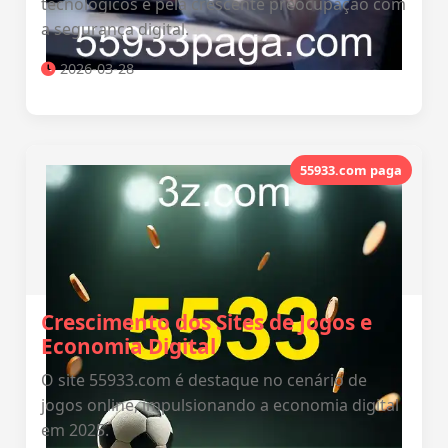
tecnológicos e pela crescente preocupação com
a segurança digital.
2026-03-28
55933.com paga
Crescimento dos Sites de Jogos e
Economia Digital
O site 55933.com é destaque no cenário de
jogos online, impulsionando a economia digital
em 2025.