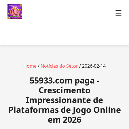
Home
/
Notícias do Setor
/ 2026-02-14
55933.com paga -
Crescimento
Impressionante de
Plataformas de Jogo Online
em 2026