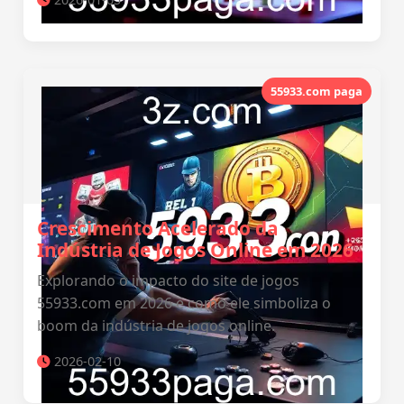
55933.com paga
Crescimento Acelerado da
Indústria de Jogos Online em 2026
Explorando o impacto do site de jogos
55933.com em 2026 e como ele simboliza o
boom da indústria de jogos online.
2026-02-10