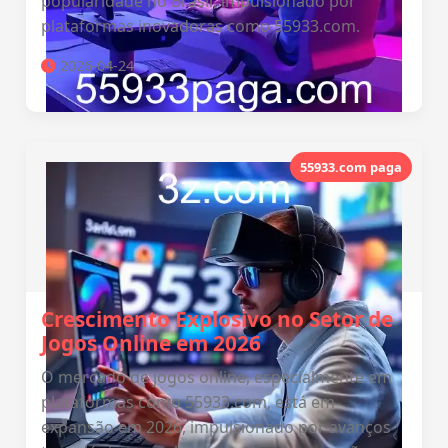
popularidade no Brasil, impulsionado por
plataformas inovadoras como 55933.com.
2026-04-24
55933.com paga
Crescimento Explosivo no Setor de
Jogos Online em 2026
O mercado de jogos online, especialmente em
plataformas como 55933.com, está em
expansão em 2026, impulsionado por avanços