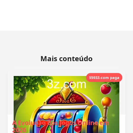
Mais conteúdo
55933.com paga
A Evolução dos Jogos Online em
2026