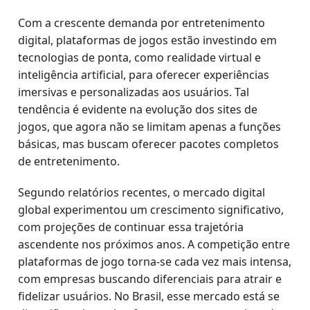
Com a crescente demanda por entretenimento
digital, plataformas de jogos estão investindo em
tecnologias de ponta, como realidade virtual e
inteligência artificial, para oferecer experiências
imersivas e personalizadas aos usuários. Tal
tendência é evidente na evolução dos sites de
jogos, que agora não se limitam apenas a funções
básicas, mas buscam oferecer pacotes completos
de entretenimento.
Segundo relatórios recentes, o mercado digital
global experimentou um crescimento significativo,
com projeções de continuar essa trajetória
ascendente nos próximos anos. A competição entre
plataformas de jogo torna-se cada vez mais intensa,
com empresas buscando diferenciais para atrair e
fidelizar usuários. No Brasil, esse mercado está se