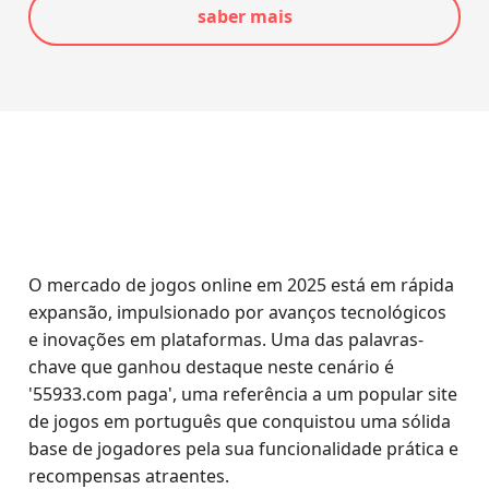
saber mais
O mercado de jogos online em 2025 está em rápida
expansão, impulsionado por avanços tecnológicos
e inovações em plataformas. Uma das palavras-
chave que ganhou destaque neste cenário é
'55933.com paga', uma referência a um popular site
de jogos em português que conquistou uma sólida
base de jogadores pela sua funcionalidade prática e
recompensas atraentes.