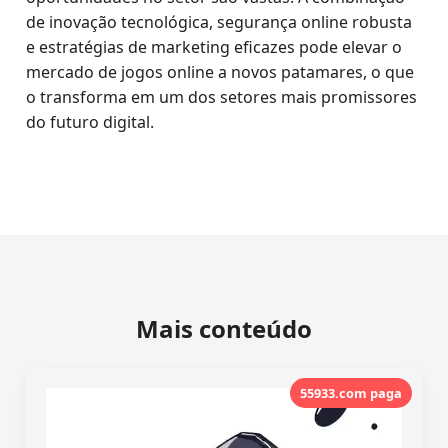
de inovação tecnológica, segurança online robusta
e estratégias de marketing eficazes pode elevar o
mercado de jogos online a novos patamares, o que
o transforma em um dos setores mais promissores
do futuro digital.
Mais conteúdo
55933.com paga