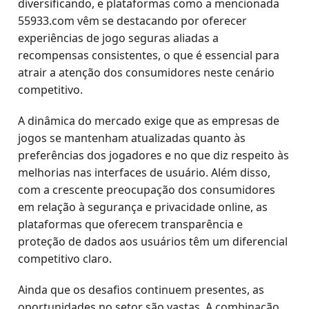
diversificando, e plataformas como a mencionada
55933.com vêm se destacando por oferecer
experiências de jogo seguras aliadas a
recompensas consistentes, o que é essencial para
atrair a atenção dos consumidores neste cenário
competitivo.
A dinâmica do mercado exige que as empresas de
jogos se mantenham atualizadas quanto às
preferências dos jogadores e no que diz respeito às
melhorias nas interfaces de usuário. Além disso,
com a crescente preocupação dos consumidores
em relação à segurança e privacidade online, as
plataformas que oferecem transparência e
proteção de dados aos usuários têm um diferencial
competitivo claro.
Ainda que os desafios continuem presentes, as
oportunidades no setor são vastas. A combinação