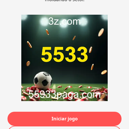
Iniciar jogo