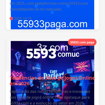
em 2025, com plataformas como 55933.com
consolidando-se no mercado.
2025-10-15
55933.com paga
Tendências de Sites de Jogos Online
em 2026
Exploração das novas tendências e inovações
nos sites de jogos online, com destaque para
55933.com e a evolução do setor em 2026.