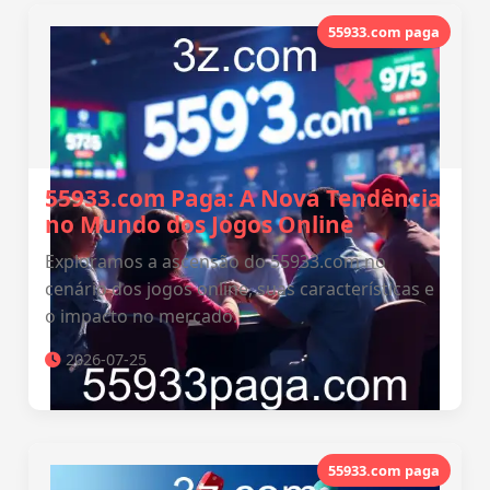
55933.com paga
55933.com Paga: A Nova Tendência
no Mundo dos Jogos Online
Exploramos a ascensão do 55933.com no
cenário dos jogos online, suas características e
o impacto no mercado.
2026-07-25
55933.com paga