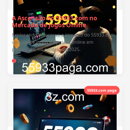
A Ascensão do 55933.com no
Mercado de Jogos Online
Explorando o sucesso e impacto do 55933.com,
um site de jogos e apostas online em
português, no cenário de 2025.
2025-12-11
55933.com paga