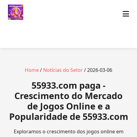
Home
/
Notícias do Setor
/ 2026-03-06
55933.com paga -
Crescimento do Mercado
de Jogos Online e a
Popularidade de 55933.com
Exploramos o crescimento dos jogos online em