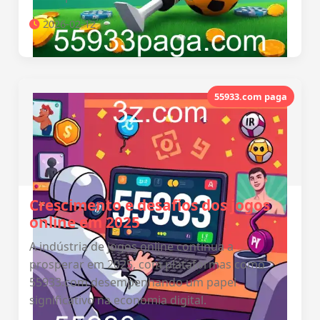
2026-02-12
55933.com paga
Crescimento e desafios dos jogos
online em 2025
A indústria de jogos online continua a
prosperar em 2025, com plataformas como
55933.com desempenhando um papel
significativo na economia digital.