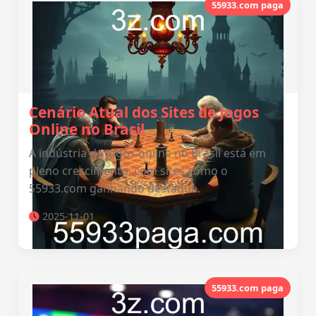
55933.com paga
Cenário Atual dos Sites de Jogos
Online no Brasil
A indústria de jogos online no Brasil está em
pleno crescimento, com sites como o
55933.com ganhando destaque.
2025-11-01
55933.com paga