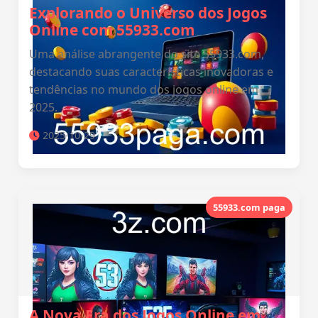
Explorando o Universo dos Jogos
Online com 55933.com
Uma análise abrangente do site 55933.com,
destacando suas características inovadoras e
tendências no mundo dos jogos online em
2025.
2025-10-29
55933.com paga
A Nova Era dos Jogos Online em