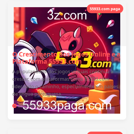
55933.com paga
O Crescimento dos Jogos Online e a
Plataforma 55933.com
A popularidade dos jogos virtuais continua a
crescer, com plataformas como 55933.com
liderando o caminho, especialmente em países
de língua portuguesa.
2026-06-02