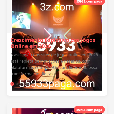
55933.com paga
Crescimento Explosivo dos Jogos
Online em 2026
A ascensão dos sites de jogos online em 2026
está repleta de inovações e desafios, com
plataformas como 55933.com liderando essa
transformação digital.
2026-04-29
55933.com paga