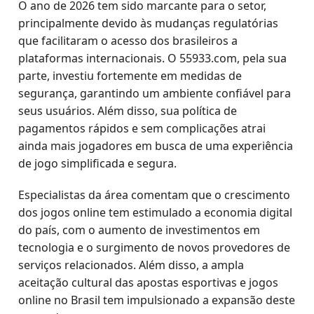
O ano de 2026 tem sido marcante para o setor,
principalmente devido às mudanças regulatórias
que facilitaram o acesso dos brasileiros a
plataformas internacionais. O 55933.com, pela sua
parte, investiu fortemente em medidas de
segurança, garantindo um ambiente confiável para
seus usuários. Além disso, sua política de
pagamentos rápidos e sem complicações atrai
ainda mais jogadores em busca de uma experiência
de jogo simplificada e segura.
Especialistas da área comentam que o crescimento
dos jogos online tem estimulado a economia digital
do país, com o aumento de investimentos em
tecnologia e o surgimento de novos provedores de
serviços relacionados. Além disso, a ampla
aceitação cultural das apostas esportivas e jogos
online no Brasil tem impulsionado a expansão deste