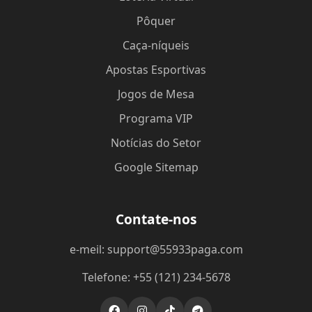
Pôquer
Caça-níqueis
Apostas Esportivas
Jogos de Mesa
Programa VIP
Notícias do Setor
Google Sitemap
Contate-nos
e-meil: support@55933paga.com
Telefone: +55 (121) 234-5678