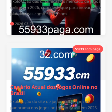
Exploração das dinâmicas do mercado de jogos
online em 2026, com destaque para inovações e
plataformas como 55933.com.
2026-03-25
55933.com paga
Cenário Atual dos Jogos Online no
Brasil
Exploração do site de jogos 55933.com e o
panorama dos jogos online no Brasil em 2025.